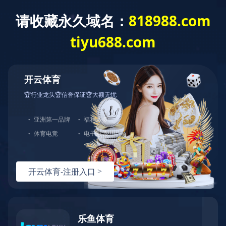
欢迎来到MK体育·(国际)官方网站官网
Language：
中文
English
русский
mksport
工程案例